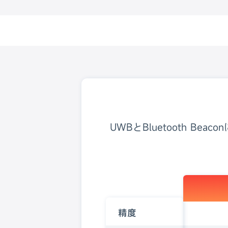
Skip
to
content
UWBとBluetooth 
技術
精度