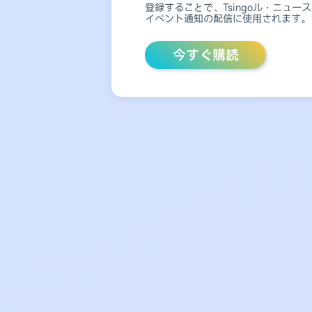
有効なメールアドレスを入力してくだ
登録することで、Tsingoル・ニ
イベント通知の配信に使用されます。
今すぐ購読