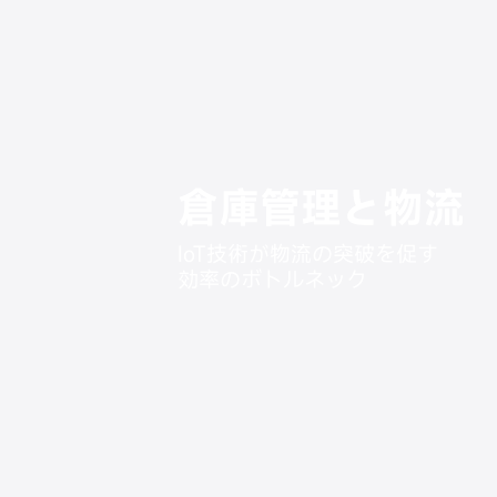
Skip
to
content
倉庫管理と物流
IoT技術が物流の突破を促す
効率のボトルネック