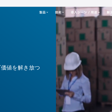
製品
技術
導入シーン / 用途
解
ズ価値を解き放つ