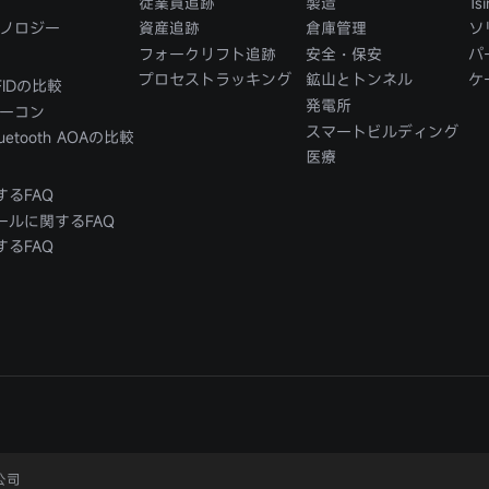
従業員追跡
製造
T
クノロジー
資産追跡
倉庫管理
ソ
フォークリフト追跡
安全・保安
パ
プロセストラッキング
鉱山とトンネル
ケ
FIDの比較
発電所
ビーコン
スマートビルディング
uetooth AOAの比較
医療
するFAQ
ールに関するFAQ
するFAQ
公司