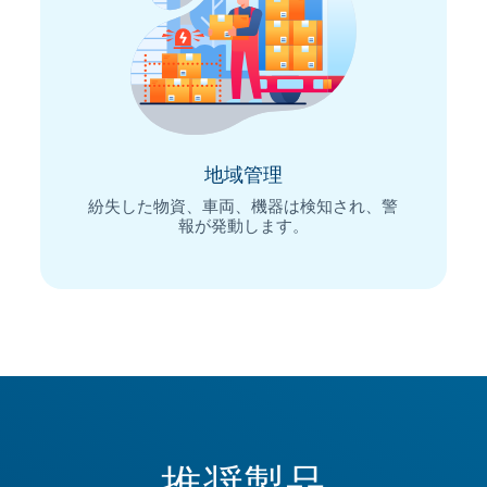
地域管理
紛失した物資、車両、機器は検知され、警
報が発動します。
推奨製品