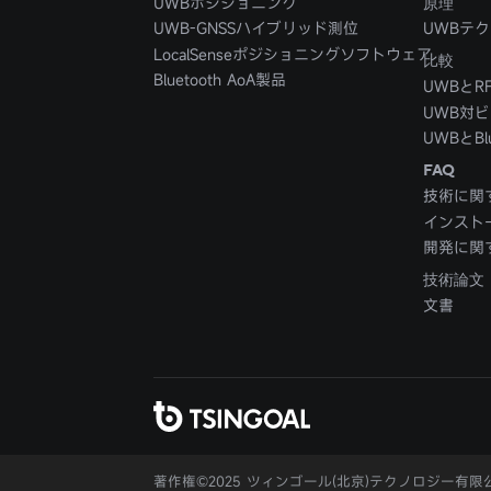
UWBポジショニング
原理
UWB-GNSSハイブリッド測位
UWBテ
LocalSenseポジショニングソフトウェア
比較
Bluetooth AoA製品
UWBとR
UWB対
UWBとBl
FAQ
技術に関
インスト
開発に関
技術論文
文書
著作権©2025 ツィンゴール(北京)テクノロジー有限