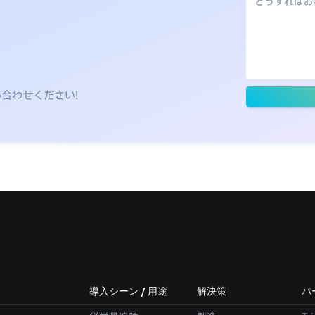
い合わせください!
導入シーン / 用途
解決策
パ